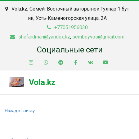
Vola.kz
,
Семей
,
Восточный авторынок Тулпар 1 бут
ик
,
Усть-Каменогорская улица, 2А
+77051956030
shefardman@yandex.kz
,
semboyvos@gmail.com
Социальные сети
Vola.kz
Назад к списку